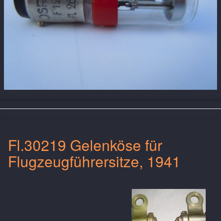
Fl.30219 Gelenköse für
Flugzeugführersitze, 1941