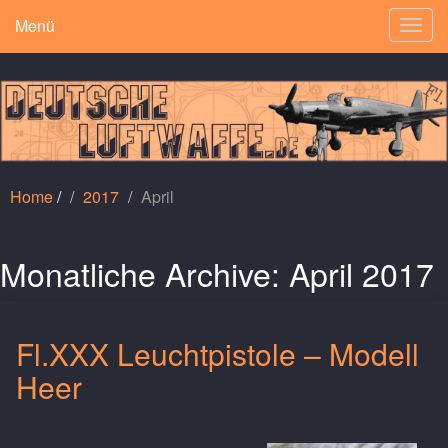
Menü
Togg
navig
Home
/
2017
April
Monatliche Archive:
April 2017
Fl.XXX Leuchtpistole – Modell
Heer