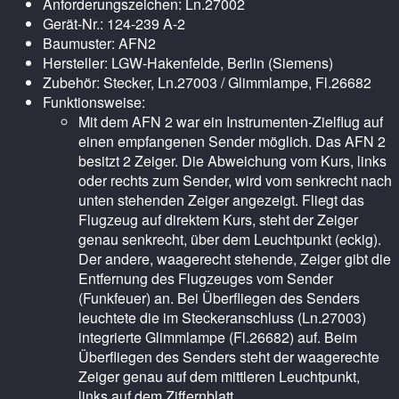
Anforderungszeichen: Ln.27002
Gerät-Nr.: 124-239 A-2
Baumuster: AFN2
Hersteller: LGW-Hakenfelde, Berlin (Siemens)
Zubehör: Stecker, Ln.27003 / Glimmlampe, Fl.26682
Funktionsweise:
Mit dem AFN 2 war ein Instrumenten-Zielflug auf
einen empfangenen Sender möglich. Das AFN 2
besitzt 2 Zeiger. Die Abweichung vom Kurs, links
oder rechts zum Sender, wird vom senkrecht nach
unten stehenden Zeiger angezeigt. Fliegt das
Flugzeug auf direktem Kurs, steht der Zeiger
genau senkrecht, über dem Leuchtpunkt (eckig).
Der andere, waagerecht stehende, Zeiger gibt die
Entfernung des Flugzeuges vom Sender
(Funkfeuer) an. Bei Überfliegen des Senders
leuchtete die im Steckeranschluss (Ln.27003)
integrierte Glimmlampe (Fl.26682) auf. Beim
Überfliegen des Senders steht der waagerechte
Zeiger genau auf dem mittleren Leuchtpunkt,
links auf dem Ziffernblatt.