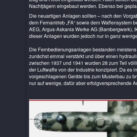
Nachtjägern eingebaut werden. Ebenso bei gepla
Die neuartigen Anlagen sollten – nach den Vorga
dem Fernantrieb „FA“ sowie dem Waffensystem be
AEG, Argus-Askania Werke AG (Bambergwerk), Ik
dieser Anlagen wurden jedoch nur in ganz wenigen
Die Fernbedienungsanlagen bestanden meistens 
zunächst einmal verstärkt und über einen hydrauli
zwischen 1937 und 1941 wurden 28 zum Teil völlig
der Luftwaffe von der Industrie konzipiert. Da es i
vorgeschlagenen Geräte bis zum Musterbau zu bri
nur auf wenige, dafür aber erfolgversprechende A