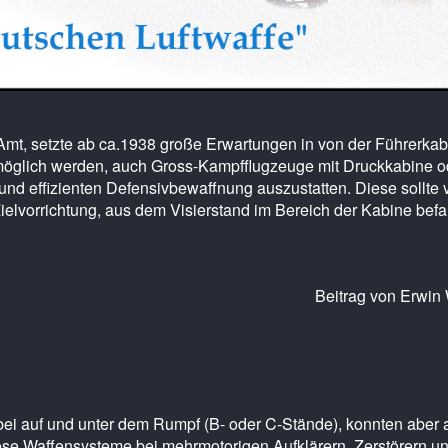
Amt, setzte ab ca.1938 große Erwartungen in von der Führerka
möglich werden, auch Gross-Kampfflugzeuge mit Druckkabine o
nd effizienten Defensivbewaffnung auszustatten. Diese sollte 
ielvorrichtung, aus dem Visierstand im Bereich der Kabine befa
Beitrag von Erwin
bei auf und unter dem Rumpf (B- oder C-Stände), konnten aber 
se Waffensysteme bei mehrmotorigen Aufklärern, Zerstörern u