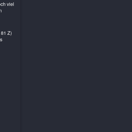
ch viel
n
 81 Z)
as