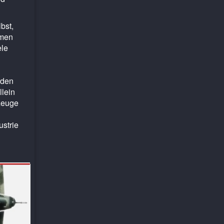
bst,
rmen
ele
rden
llein
gzeuge
strie