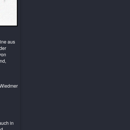
bine aus
der
von
nd,
 Wiedmer
auch in
nd