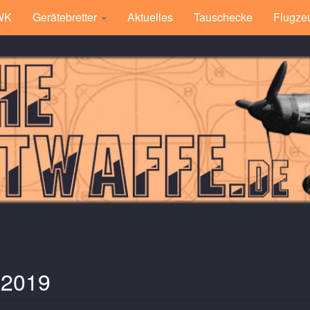
 WK
Gerätebretter
Aktuelles
Tauschecke
Flugze
l 2019