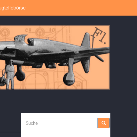
ugteilebörse
Suche