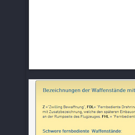
Bezeichnung Fernantriebe FA
(FA = Fernantrieb)
Modelle:
FA 1A, FA 1B, FA 2, FA 3A, FA 4, FA 5,
FA 6/1, FA 6/1000, FA 6/2, FA 7, FA 8, FA 9,
FA 10/1, FA 10/2, FA 12/81, FA 13, FA 14, FA 15
Verfügbare Zielgeräte:
Revi 25A, 16B, 16A, Periskopvisiere: PVE 6 (Goerz