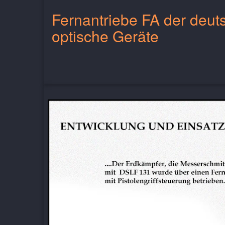
Fernantriebe FA der deut
optische Geräte