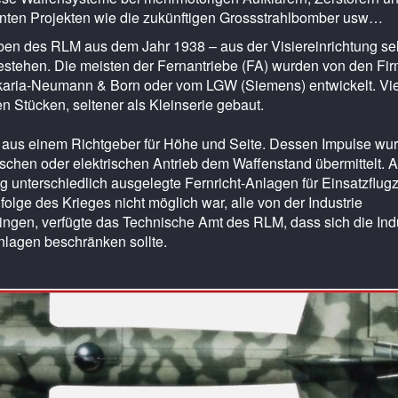
nten Projekten wie die zukünftigen Grossstrahlbomber usw…
ben des RLM aus dem Jahr 1938 – aus der Visiereinrichtung sel
stehen. Die meisten der Fernantriebe (FA) wurden von den Fi
aria-Neumann & Born oder vom LGW (Siemens) entwickelt. Vi
 Stücken, seltener als Kleinserie gebaut.
aus einem Richtgeber für Höhe und Seite. Dessen Impulse wu
schen oder elektrischen Antrieb dem Waffenstand übermittelt. A
 unterschiedlich ausgelegte Fernricht-Anlagen für Einsatzflu
nfolge des Krieges nicht möglich war, alle von der Industrie
ngen, verfügte das Technische Amt des RLM, dass sich die Indu
nlagen beschränken sollte.