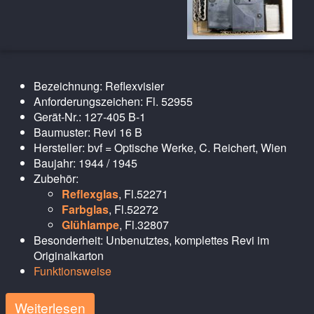
Bezeichnung: Reflexvisier
Anforderungszeichen: Fl. 52955
Gerät-Nr.: 127-405 B-1
Baumuster: Revi 16 B
Hersteller: bvf = Optische Werke, C. Reichert, Wien
Baujahr: 1944 / 1945
Zubehör:
Reflexglas
, Fl.52271
Farbglas
, Fl.52272
Glühlampe
, Fl.32807
Besonderheit: Unbenutztes, komplettes Revi im
Originalkarton
Funktionsweise
Weiterlesen