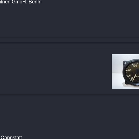
hinen GmbH, Berlin
9
d Cannstatt