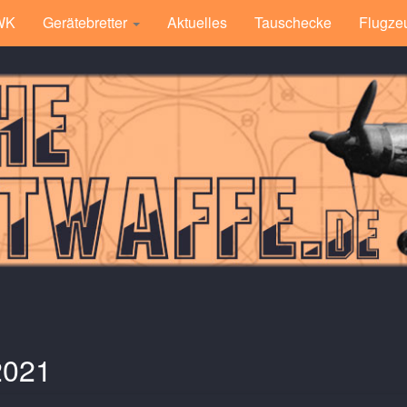
 WK
Gerätebretter
Aktuelles
Tauschecke
Flugze
2021