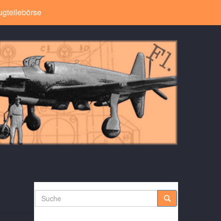
ugteilebörse
Suche