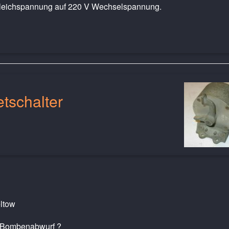
leichspannung auf 220 V Wechselspannung.
tschalter
eltow
r Bombenabwurf ?