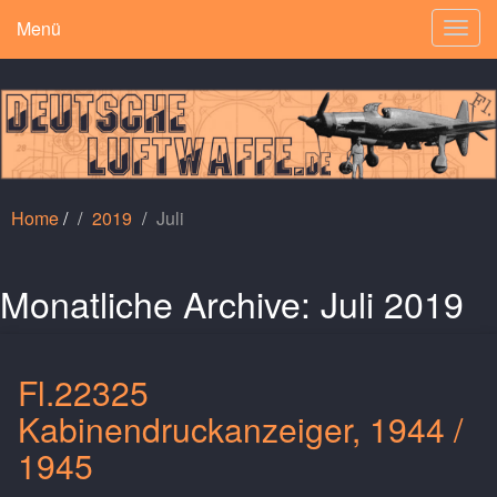
Menü
Togg
navig
Home
/
2019
Juli
Monatliche Archive:
Juli 2019
Fl.22325
Kabinendruckanzeiger, 1944 /
1945