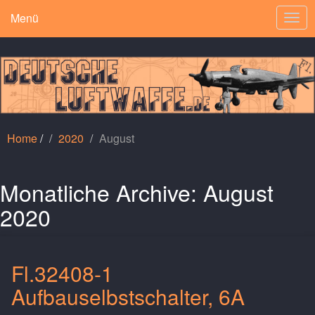
Menü
Togg
navi
Home
/
2020
August
Monatliche Archive:
August
2020
Fl.32408-1
Aufbauselbstschalter, 6A