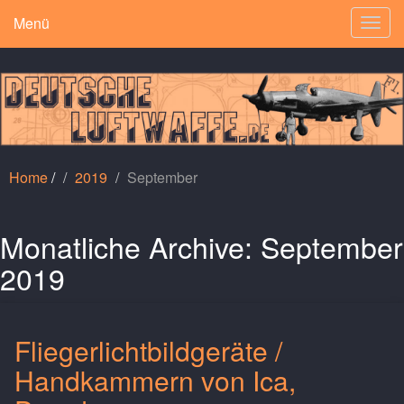
Menü
Togg
navig
Home
/
2019
September
Monatliche Archive:
September
2019
Fliegerlichtbildgeräte /
Handkammern von Ica,