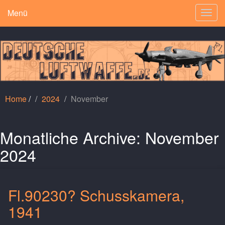
Menü
Togg
navig
Home
/
2024
November
Monatliche Archive:
November
2024
Fl.90230? Schusskamera,
1941