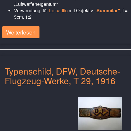
„Luftwaffeneigentum“
Verwendung: für
Leica IIIc
mit Objektiv
„Summitar“
, f =
5cm, 1:2
Weiterlesen
Typenschild, DFW, Deutsche-
Flugzeug-Werke, T 29, 1916