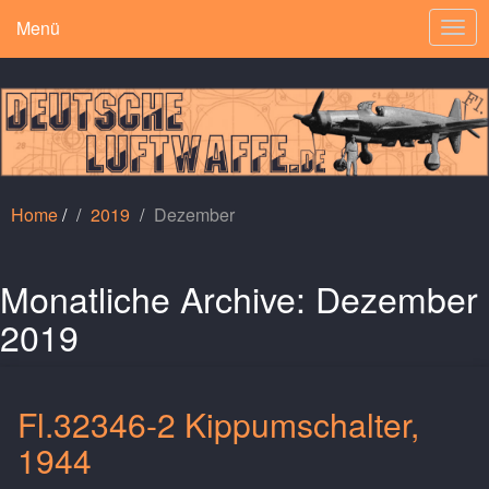
Menü
Togg
navi
Home
/
2019
Dezember
Monatliche Archive:
Dezember
2019
Fl.32346-2 Kippumschalter,
1944