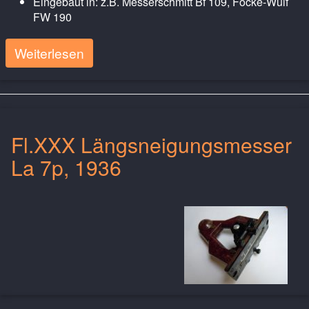
Eingebaut in: z.B. Messerschmitt Bf 109, Focke-Wulf
FW 190
Weiterlesen
Fl.XXX Längsneigungsmesser
La 7p, 1936