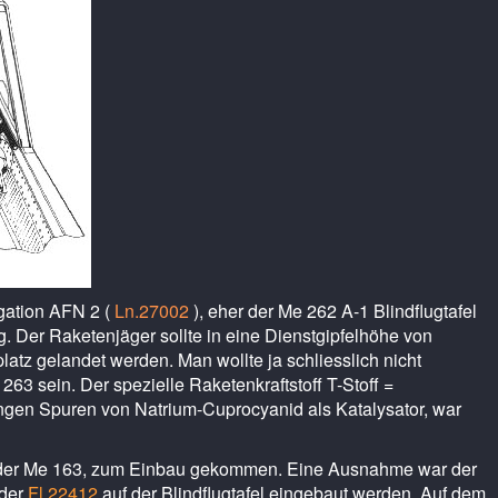
gation AFN 2 (
Ln.27002
), eher der Me 262 A-1 Blindflugtafel
g. Der Raketenjäger sollte in eine Dienstgipfelhöhe von
atz gelandet werden. Man wollte ja schliesslich nicht
 263 sein. Der spezielle Raketenkraftstoff T-Stoff =
ingen Spuren von Natrium-Cuprocyanid als Katalysator, war
rs der Me 163, zum Einbau gekommen. Eine Ausnahme war der
der
Fl.22412
auf der Blindflugtafel eingebaut werden. Auf dem