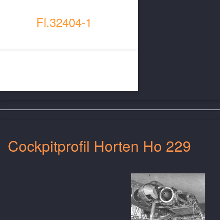
Fl.32404-1
Foto
Cockpitprofil Horten Ho 229