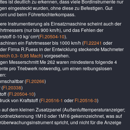
tes ist deutlich zu erkennen, dass viele Bordinstrumente nur
gen eingesteckt wurden, ohne diese zu Befestigen. Gut
ont und beim Führertochterkompass.
ere Instrumentierung als Einsatzmaschine scheint auch der
hrtmessers (nur bis 900 km/h), und das Fehlen der
stoff 0-10 kg/ cm²(
Fl.20504-10
).
aschinen ein Fahrtmesser bis 1000 km/h (
Fl.22241
oder
i der Firma R.Fuess in der Entwicklung steckende Machmeter
reich 0,3- 0,95 Mach
) vorgesehen.
ligen Messerschmitt Me 262 waren mindestens folgende 4
nte pro Triebwerk notwendig, um einen reibungslosen
en:
umschaltbar (
Fl.20266
)
 (
Fl.20338
)
off (
Fl.20504-10
)
ruck von Kraftstoff (
Fl.20516-1
oder
Fl.20516-3
)
n auf dem kleinen Zusatzpanel (Außenlufttemperaturanzeiger;
tr. Bordnetzkennung 1M10 oder 1M16 gekennzeichnet, was auf
otorüberwachungsinstrument spricht, und nicht für die Anzeige