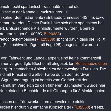
gemein recht spartanisch, was natürlich auf die
tnisse in der Kabine zurückzuführen ist.
och keine Kleininstrumente (Einbaudurchmesser 40mm), bzw.
ebaut wurden. Dieser Punkt hätte sich aber spätestens bei
ert. Entsprechende Kleininstrumente wurden ja bereits
peraturanzeiger 0-1000°C,
Fl.20388
).
rertochterkompasses (
Fl.23338
) spricht dafür, dass die Ho IX
g (Schlechtwetterjäger mit Fug 125) ausgestattet werden
 von Fahrwerk und Landeklappen, sind keine kommerziell
n nur vorgefertigte Bleche mit eingesetzten
Rollschauzeichen
n), zur einfachen Ablesbarkeit der jeweiligen Funktion. Die
and mit Pinsel und weißer Farbe durch den Bordwart.
 Signalübertragung ist bereits vom Gerätebrett der
kannt. Im Vergleich zu den früheren Baumustern, wurde hier
eine einfache Blechblende mit Öffnungen für 3 Merkleuchten
nlassen der Triebwerke, normalerweise die elektr.
wurden hier durch 2 einfache Kippschalter (
Fl.32350
) ersetzt.