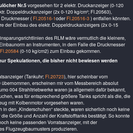
ulöcher Nr.5
vorgesehen für 2 elektr. Druckanzeiger (0-120
ektr. Doppeldruckanzeiger (2x 0-120 kg/cm²; Fl.20563),
 Druckmesser (
Fl.20516-1
oder
Fl.20516-3
) entfallen könnten.
re der Einbau des elektr. Doppeldruckanzeigers (2x 0-15
nsparungsrichtlinien des RLM wäre vermutlich die kleinere,
 Einbaunorm an Instrumenten, in dem Falle die Druckmesser
Fl.20584
(0-10 kg/cm2) zum Einbau gekommen.
nur Spekulationen, die bisher nicht bewiesen werden
ratsanzeiger (Tankuhr;
Fl.20723
), hier scheinbar vom
übernommen, erscheinen mir vom Messbereich absolut
umo 004 Strahltriebwerke waren ja allgemein dafür bekannt,
rauchen, was für entsprechend größere Tanks spricht als die, die
gzeug mit Kolbenmotor vorgesehen waren.
h in den „Kinderschuhen“ steckte, waren sicherlich noch keine
ie Größe und Anzahl der Kraftstofftanks bestätigt. So konnte
 noch keine passenden Vorratsanzeiger, mit der
des Flugzeugbaumusters produzieren.