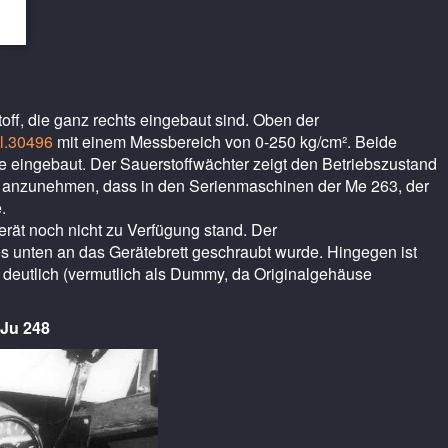
ff, die ganz rechts eingebaut sind. Oben der
l.30496
mit einem Messbereich von 0-250 kg/cm². Beide
fe eingebaut. Der Sauerstoffwächter zeigt den Betriebszustand
ist anzunehmen, dass in den Serienmaschinen der Me 263, der
.
erät noch nicht zu Verfügung stand. Der
s unten an das Gerätebrett geschraubt wurde. Hingegen ist
 deutlich (vermutlich als Dummy, da Originalgehäuse
 Ju 248