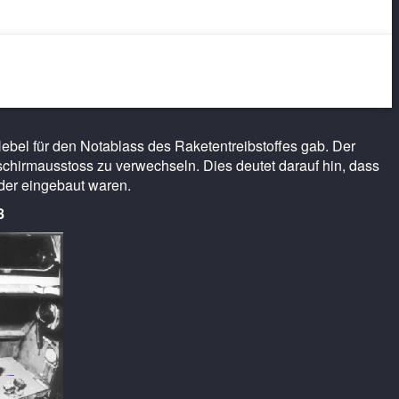
its 1935-1945, Kenneth A. Merrick )
ebel für den Notablass des Raketentreibstoffes gab. Der
chirmausstoss zu verwechseln. Dies deutet darauf hin, dass
er eingebaut waren.
8