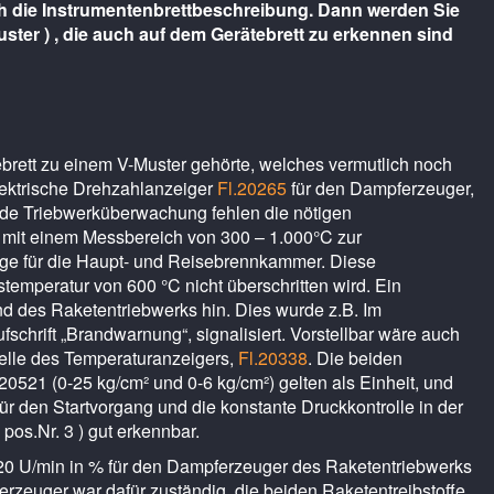
ch die Instrumentenbrettbeschreibung. Dann werden Sie
er ) , die auch auf dem Gerätebrett zu erkennen sind
ebrett zu einem V-Muster gehörte, welches vermutlich noch
lektrische Drehzahlanzeiger
Fl.20265
für den Dampferzeuger,
hende Triebwerküberwachung fehlen die nötigen
, mit einem Messbereich von 300 – 1.000°C zur
e für die Haupt- und Reisebrennkammer. Diese
emperatur von 600 °C nicht überschritten wird. Ein
and des Raketentriebwerks hin. Dies wurde z.B. Im
chrift „Brandwarnung“, signalisiert. Vorstellbar wäre auch
elle des Temperaturanzeigers,
Fl.20338
. Die beiden
521 (0-25 kg/cm² und 0-6 kg/cm²) gelten als Einheit, und
 den Startvorgang und die konstante Druckkontrolle in der
 pos.Nr. 3 ) gut erkennbar.
120 U/min in % für den Dampferzeuger des Raketentriebwerks
erzeuger war dafür zuständig, die beiden Raketentreibstoffe,