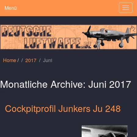
Menü
Togg
navig
Home
/
2017
Juni
Monatliche Archive:
Juni 2017
Cockpitprofil Junkers Ju 248