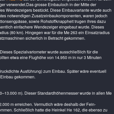
ger verwendet.Das grosse Einbauloch in der Mitte der
au des Wendezeigers bestückt. Diese Einbauvariante wurde auch
rätes notwendigen Zusatzeinbaukomponenten, waren jedoch
uktionsengpässe, sowie Rohstoffknappheit trugen ihres dazu
esentlich einfachere Wendezeiger eingebaut wurde. Dieses
adius (80 km). Hingegen war für die Me 263 ein Einsatzradius
tzmaschinen sicherlich in Betracht gekommen.
Dieses Spezialvariometer wurde ausschließlich für die
llten etwa eine Flughöhe von 14.950 m in nur 3 Minuten
ruckdichte Ausführung) zum Einbau. Später wäre eventuell
Einbau gekommen.
(0–13.000 m). Dieser Standardhöhenmesser wurde in allen Me
.000 m erreichen. Vermutlich wäre deshalb der Fein-
men. Schließlich hatte die Heinkel He 162, die ebenso zu