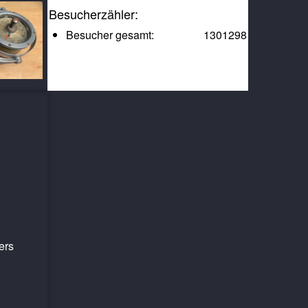
Besucherzähler:
Besucher gesamt:
1301298
ers