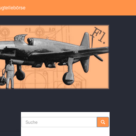
ugteilebörse
Suche