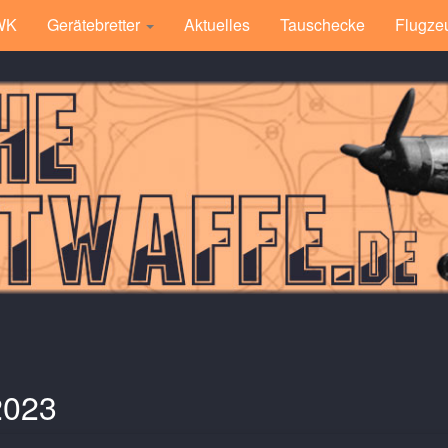
 WK
Gerätebretter
Aktuelles
Tauschecke
Flugze
2023