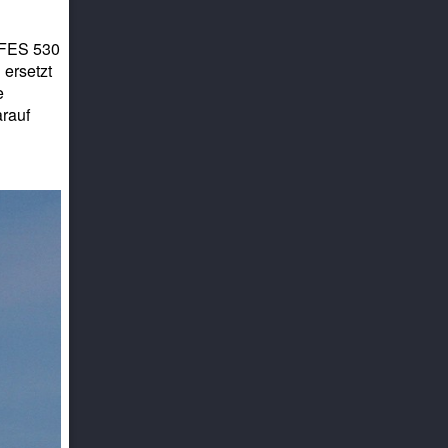
/ FES 530
 ersetzt
e
arauf