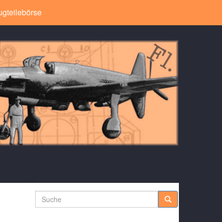
ugteilebörse
Suche