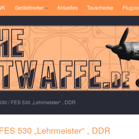
 WK
Gerätebretter
Aktuelles
Tauschecke
Flugze
530 / FES 530 „Lehrmeister“ , DDR
 FES 530 „Lehrmeister“ , DDR