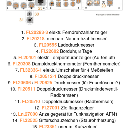
1.
Fl.20283-3
elektr. Ferndrehzahlanzeiger
2.
Fl.20218
mechan. Nahdrehzahlmesser
3.
Fl.20555
Ladedruckmesser
4.
Fl.22602
Borduhr, 8 Tage
5.
Fl.20401
elektr. Temperaturanzeiger (Außenluft)
6.
Fl.20308
Dampfdruckthermometer (Fernthermometer)
7.
Fl.32336-1
elektr. Umschalter für 4 Meßstellen
8.
Fl.20512-1
Doppeldruckmesser
9.
Fl.20606
/
Fl.20625
Druckmesser (für Feuerlöscher?)
10.
Fl.20511
Doppeldruckmesser (Druckminderventil-
Radbremsen)
11.
Fl.20510
Doppeldruckmesser (Radbremsen)
12.
Fl.27001
Zielfluganzeiger
13.
Ln.27000
Anzeigegerät für Funknavigation AFN1
14.
Fl.32525
Gitterschauzeichen (Staurohrheizung)
15.
Fl.23351
pneum. Kurszeiger