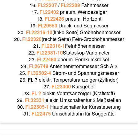
16.
Fl.22207
/
Fl.22209
Fahrtmesser
17.
Fl.22402
pneum. Wendezeiger
18.
Fl.22426
pneum. Horizont
19.
Fl.20553
Druck- und Sogmesser
20.
Fl.22316-10
(linke Seite) Grobhöhenmesser
20.
Fl.22320
(rechte Seite) Fein-Grobhöhenmesser
21.
Fl.22316-1
Feinhöhenmesser
22.
Fl.22381-10
Statoskop-Variometer
23.
Fl.22480
pneum. Fernkurskreisel
24.
Fl.26749
Antennenstrommesser Sch A.2
25.
Fl.32502-4
Strom- und Spannungsmesser
26.
Fl. ?
elektr. Temperaturanzeiger (Zylinder)
27.
Fl.23300
Kursgeber
28.
Fl. ?
elektr. Vorratsanzeiger (Kraftstoff)
29.
Fl.32331
elektr. Umschalter für 2 Meßstellen
30.
Fl.22505-1
Hauptschalter für Kurssteuerung
31.
Fl.22475
Umschalthahn für Soggeräte