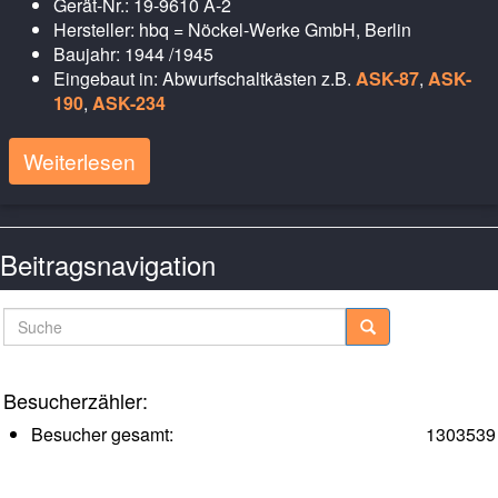
Gerät-Nr.: 19-9610 A-2
Hersteller: hbq = Nöckel-Werke GmbH, Berlin
Baujahr: 1944 /1945
Eingebaut in: Abwurfschaltkästen z.B.
ASK-87
,
ASK-
190
,
ASK-234
Weiterlesen
Beitragsnavigation
Neuere Posts
Suche
Besucherzähler:
Besucher gesamt:
1303539