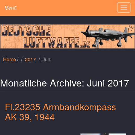
Menü
Togg
navig
Home
/
2017
Juni
Monatliche Archive:
Juni 2017
Fl.23235 Armbandkompass
AK 39, 1944