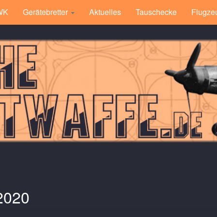
 WK
Gerätebretter
Aktuelles
Tauschecke
Flugze
2020