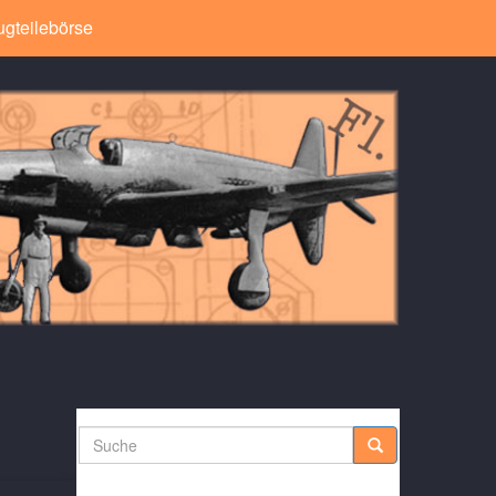
ugteilebörse
Suche