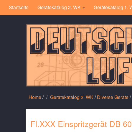
Startseite
Gerätekatalog 2. WK
Gerätekatalog 1.
Home
/
Gerätekatalog 2. WK
/
Diverse Geräte
/
Fl.XXX Einspritzgerät DB 60