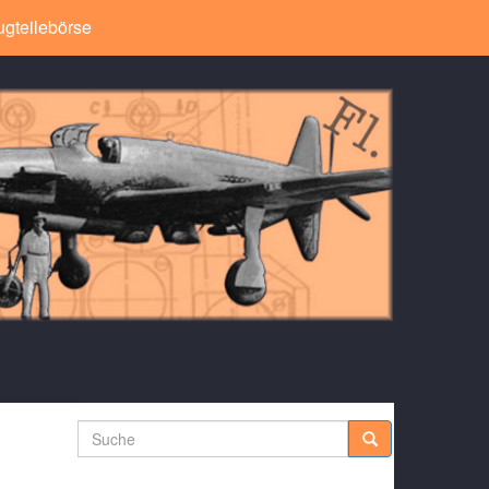
ugteilebörse
Suche