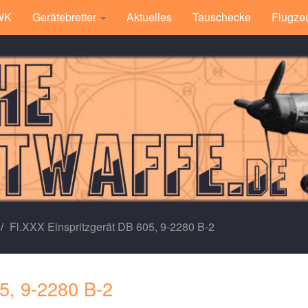
 WK
Gerätebretter
Aktuelles
Tauschecke
Flugze
Fl.XXX Einspritzgerät DB 605, 9-2280 B-2
5, 9-2280 B-2