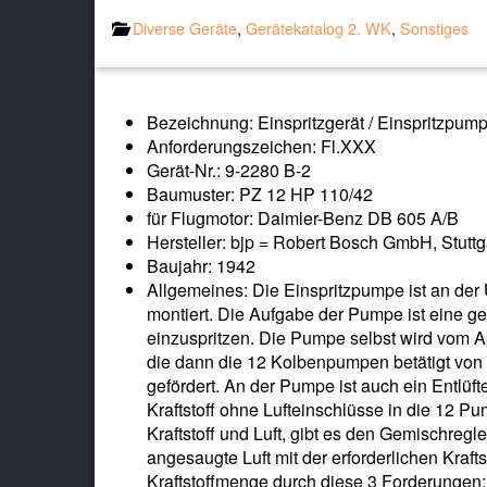
Diverse Geräte
,
Gerätekatalog 2. WK
,
Sonstiges
Bezeichnung: Einspritzgerät / Einspritzpum
Anforderungszeichen: Fl.XXX
Gerät-Nr.: 9-2280 B-2
Baumuster: PZ 12 HP 110/42
für Flugmotor: Daimler-Benz DB 605 A/B
Hersteller: bjp = Robert Bosch GmbH, Stuttg
Baujahr: 1942
Allgemeines: Die Einspritzpumpe ist an der 
montiert. Die Aufgabe der Pumpe ist eine ge
einzuspritzen. Die Pumpe selbst wird vom Ap
die dann die 12 Kolbenpumpen betätigt von d
gefördert. An der Pumpe ist auch ein Entlüfte
Kraftstoff ohne Lufteinschlüsse in die 12 P
Kraftstoff und Luft, gibt es den Gemischregl
angesaugte Luft mit der erforderlichen Kraf
Kraftstoffmenge durch diese 3 Forderungen: