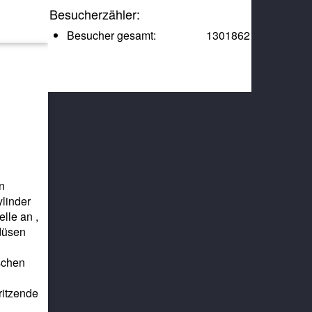
Besucherzähler:
Besucher gesamt:
1301862
n
ylinder
lle an ,
zdüsen
ischen
ritzende