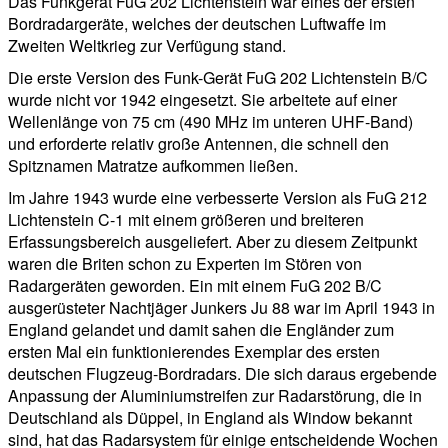
Das Funkgerät FuG 202 Lichtenstein war eines der ersten
Bordradargeräte, welches der deutschen Luftwaffe im
Zweiten Weltkrieg zur Verfügung stand.
Die erste Version des Funk-Gerät FuG 202 Lichtenstein B/C
wurde nicht vor 1942 eingesetzt. Sie arbeitete auf einer
Wellenlänge von 75 cm (490 MHz im unteren UHF-Band)
und erforderte relativ große Antennen, die schnell den
Spitznamen Matratze aufkommen ließen.
Im Jahre 1943 wurde eine verbesserte Version als FuG 212
Lichtenstein C-1 mit einem größeren und breiteren
Erfassungsbereich ausgeliefert. Aber zu diesem Zeitpunkt
waren die Briten schon zu Experten im Stören von
Radargeräten geworden. Ein mit einem FuG 202 B/C
ausgerüsteter Nachtjäger Junkers Ju 88 war im April 1943 in
England gelandet und damit sahen die Engländer zum
ersten Mal ein funktionierendes Exemplar des ersten
deutschen Flugzeug-Bordradars. Die sich daraus ergebende
Anpassung der Aluminiumstreifen zur Radarstörung, die in
Deutschland als Düppel, in England als Window bekannt
sind, hat das Radarsystem für einige entscheidende Wochen