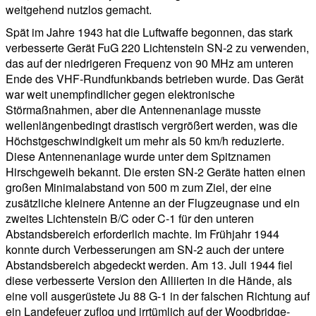
weitgehend nutzlos gemacht.
Spät im Jahre 1943 hat die Luftwaffe begonnen, das stark
verbesserte Gerät FuG 220 Lichtenstein SN-2 zu verwenden,
das auf der niedrigeren Frequenz von 90 MHz am unteren
Ende des VHF-Rundfunkbands betrieben wurde. Das Gerät
war weit unempfindlicher gegen elektronische
Störmaßnahmen, aber die Antennenanlage musste
wellenlängenbedingt drastisch vergrößert werden, was die
Höchstgeschwindigkeit um mehr als 50 km/h reduzierte.
Diese Antennenanlage wurde unter dem Spitznamen
Hirschgeweih bekannt. Die ersten SN-2 Geräte hatten einen
großen Minimalabstand von 500 m zum Ziel, der eine
zusätzliche kleinere Antenne an der Flugzeugnase und ein
zweites Lichtenstein B/C oder C-1 für den unteren
Abstandsbereich erforderlich machte. Im Frühjahr 1944
konnte durch Verbesserungen am SN-2 auch der untere
Abstandsbereich abgedeckt werden. Am 13. Juli 1944 fiel
diese verbesserte Version den Alliierten in die Hände, als
eine voll ausgerüstete Ju 88 G-1 in der falschen Richtung auf
ein Landefeuer zuflog und irrtümlich auf der Woodbridge-