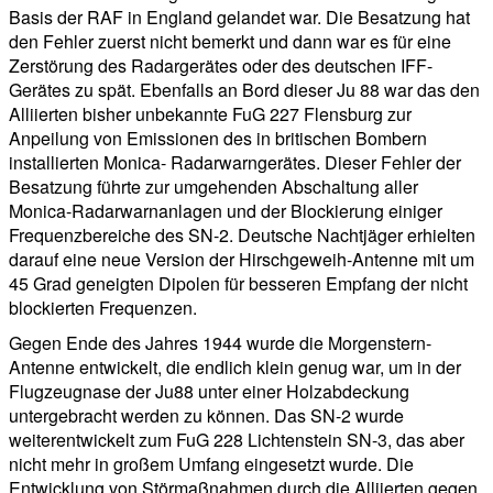
Basis der RAF in England gelandet war. Die Besatzung hat
den Fehler zuerst nicht bemerkt und dann war es für eine
Zerstörung des Radargerätes oder des deutschen IFF-
Gerätes zu spät. Ebenfalls an Bord dieser Ju 88 war das den
Alliierten bisher unbekannte FuG 227 Flensburg zur
Anpeilung von Emissionen des in britischen Bombern
installierten Monica- Radarwarngerätes. Dieser Fehler der
Besatzung führte zur umgehenden Abschaltung aller
Monica-Radarwarnanlagen und der Blockierung einiger
Frequenzbereiche des SN-2. Deutsche Nachtjäger erhielten
darauf eine neue Version der Hirschgeweih-Antenne mit um
45 Grad geneigten Dipolen für besseren Empfang der nicht
blockierten Frequenzen.
Gegen Ende des Jahres 1944 wurde die Morgenstern-
Antenne entwickelt, die endlich klein genug war, um in der
Flugzeugnase der Ju88 unter einer Holzabdeckung
untergebracht werden zu können. Das SN-2 wurde
weiterentwickelt zum FuG 228 Lichtenstein SN-3, das aber
nicht mehr in großem Umfang eingesetzt wurde. Die
Entwicklung von Störmaßnahmen durch die Alliierten gegen