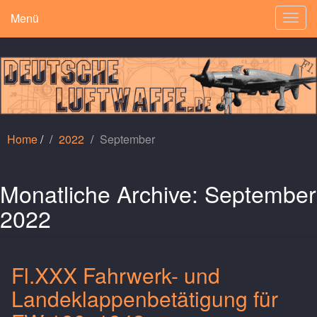
Menü
Togg
navig
Home
/
2022
September
Monatliche Archive:
September
2022
Fl.XXX Fahrwerk- und
Landeklappenbetätigung für