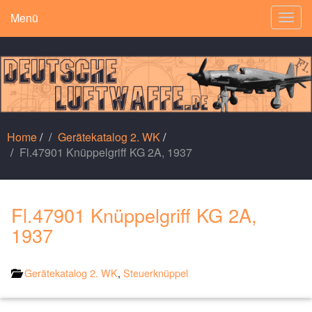
Menü
Togg
navig
Home
/
Gerätekatalog 2. WK
/
Fl.47901 Knüppelgriff KG 2A, 1937
Fl.47901 Knüppelgriff KG 2A,
1937
Gerätekatalog 2. WK
,
Steuerknüppel