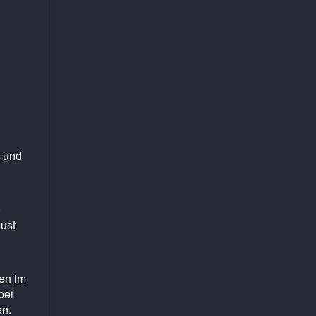
l und
0
gust
1
en im
bei
en.