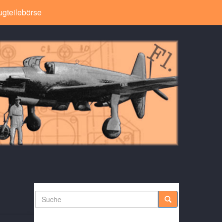
ugteilebörse
Suche