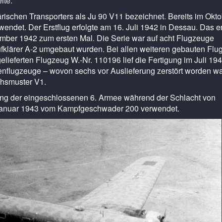
ite.
rischen Transporters als Ju 90 V11 bezeichnet. Bereits im Okt
ndet. Der Erstflug erfolgte am 16. Juli 1942 in Dessau. Das e
ember 1942 zum ersten Mal. Die Serie war auf acht Flugzeuge
Aufklärer A-2 umgebaut wurden. Bei allen weiteren gebauten Fl
elieferten Flugzeug W.-Nr. 110196 lief die Fertigung im Juli 19
ienflugzeuge – wovon sechs vor Auslieferung zerstört worden w
chsmuster V1.
rgung der eingeschlossenen 6. Armee während der Schlacht von
g Januar 1943 vom Kampfgeschwader 200 verwendet.