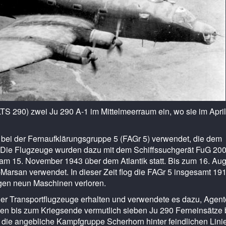
(LTS 290) zwei Ju 290 A-1 im Mittelmeerraum ein, wo sie im Apri
e bei der Fernaufklärungsgruppe 5 (FAGr 5) verwendet, die dem
 war. Die Flugzeuge wurden dazu mit dem Schiffssuchgerät FuG 20
 am 15. November 1943 über dem Atlantik statt. Bis zum 16. Au
-Marsan verwendet. In dieser Zeit flog die FAGr 5 insgesamt 19
ngen neun Maschinen verloren.
der Transportflugzeuge erhalten und verwendete es dazu, Agent
gen bis zum Kriegsende vermutlich sieben Ju 290 Ferneinsätze 
ie angebliche Kampfgruppe Scherhorn hinter feindlichen Lini