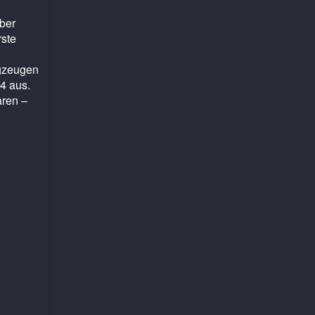
ober
rste
ugzeugen
44 aus.
aren –