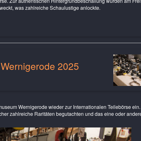
rse. Zur authentischen Hintergrundbeschallung wurden am Frei
weckt, was zahlreiche Schaulustige anlockte.
e Wernigerode 2025
museum Wernigerode wieder zur Internationalen Teilebörse ein.
er zahlreiche Raritäten begutachten und das eine oder ander