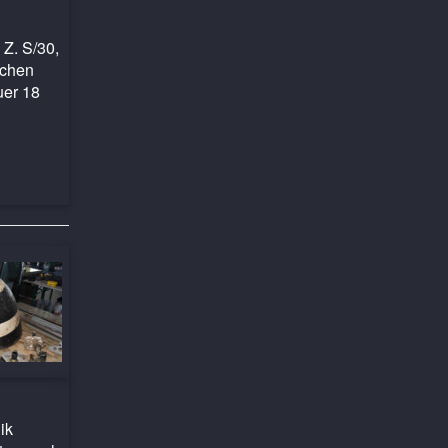
 Z. S/30,
echen
uer 18
ik