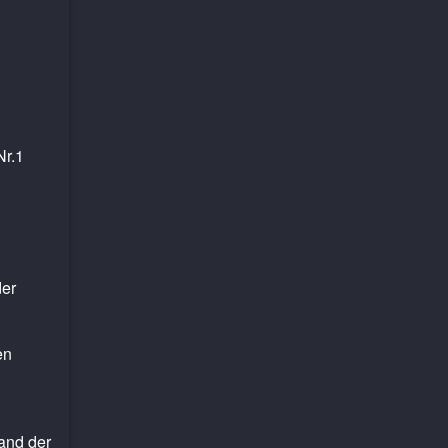
Nr.1
der
en
and der