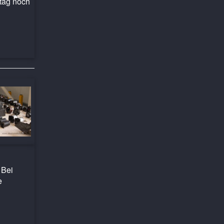
tag noch
 Bei
e