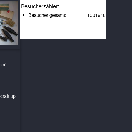
Besucherzähler:
Besucher gesamt:
1301918
der
craft up