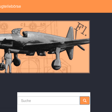
ugteilebörse
Suche