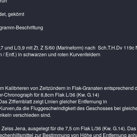
ruh
det, gekörnt
mogramm-Beschriftung
,7 und L/3,9 mit Zt. Z S/60 (Marineform) nach Sch.T.H.Dv 119c 
 / Entf.) in schwarzen und roten Kurvenfeldern
um Kalibrieren von Zeitzündern in Flak-Granaten entsprechend 
-Chronograph für 8,8cm Flak L/36 (Kw. G.14)
 Ziffernblatt zeigt Linien gleicher Entfernung in
Kurven,da die Fluggeschwindigkeit des Geschosses bei gleich
keln verschieden sind.
Zeiss Jena, ausgelegt für die 7,5 cm Flak L/36 (Kw. G.14). Das
s Rechenhilfsmittel zur Bestimmung von Höhe und Entfernung anh