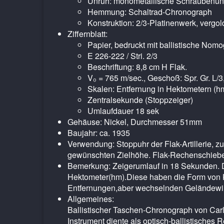
Unruh: monometallische Schraubenun
Hemmung: Schaltrad-Chronograph
Konstruktion: 2/3-Platinenwerk, vergol
Ziffernblatt:
Papier, bedruckt mit ballistische No
E 226-222 / Stri. 2/3
Beschriftung: 8,8 cm H Flak.
V₀ = 765 m/sec., Geschoß: Spr. Gr. L/3
Skalen: Entfernung in Hektometern (hm
Zentralsekunde (Stoppzeiger)
Umlaufdauer 18 sek
Gehäuse: Nickel, Durchmesser 51mm
Baujahr: ca. 1935
Verwendung: Stoppuhr der Flak-Artillerie, z
gewünschten Zielhöhe. Flak-Rechenschieber
Bemerkung: Zeigerumlauf in 18 Sekunden. Das
Hektometer(hm).Diese haben die Form von 
Entfernungen,aber wechselnden Geländewin
Allgemeines:
Ballistischer Taschen-Chronograph von Carl 
Instrument diente als optisch-ballistische