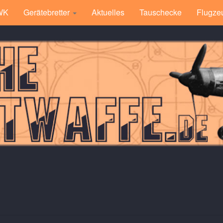
 WK
Gerätebretter
Aktuelles
Tauschecke
Flugze