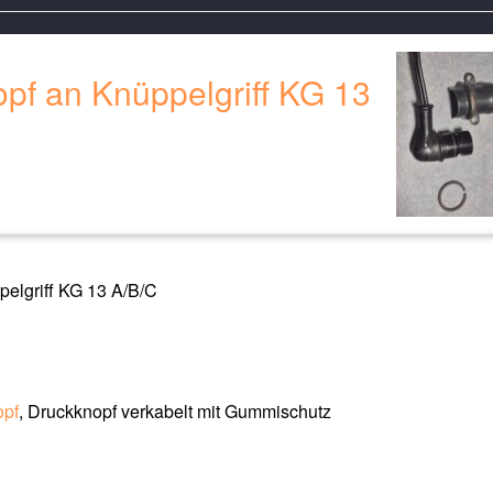
opf an Knüppelgriff KG 13
elgriff KG 13 A/B/C
opf
, Druckknopf verkabelt mit Gummischutz