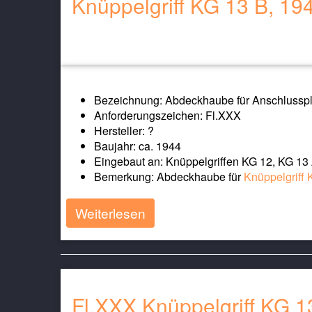
Knüppelgriff KG 13 B, 19
Bezeichnung: Abdeckhaube für Anschlusspl
Anforderungszeichen: Fl.XXX
Hersteller: ?
Baujahr: ca. 1944
Eingebaut an: Knüppelgriffen KG 12, KG 13
Bemerkung: Abdeckhaube für
Knüppelgriff 
Weiterlesen
Fl.XXX Knüppelgriff KG 1