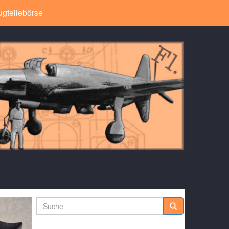
ugteilebörse
Suche