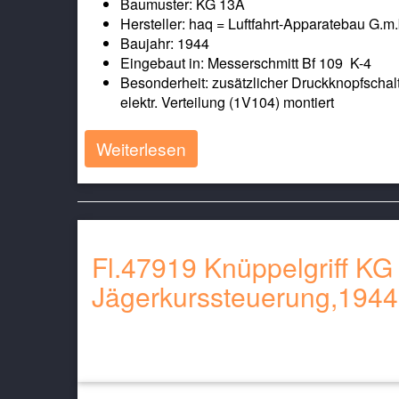
Baumuster: KG 13A
Hersteller: haq = Luftfahrt-Apparatebau G.m.
Baujahr: 1944
Eingebaut in: Messerschmitt Bf 109 K-4
Besonderheit: zusätzlicher Druckknopfscha
elektr. Verteilung (1V104) montiert
Weiterlesen
Fl.47919 Knüppelgriff KG 
Jägerkurssteuerung,1944