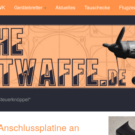
 WK
Gerätebretter
Aktuelles
Tauschecke
Flugze
Steuerknüppel"
Anschlussplatine an