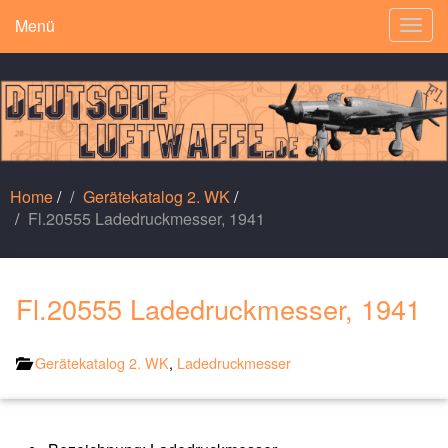
Menü
Togg
navig
Home
/
Gerätekatalog 2. WK
/
Fl.20555 Ladedruckmesser, 1941
Fl.20555 Ladedruckmesser, 1941
Gerätekatalog 2. WK
,
Ladedruckmesser