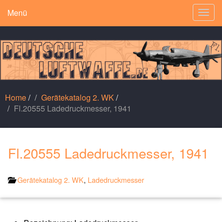
Menü
Togg
navig
Home
/
Gerätekatalog 2. WK
/
Fl.20555 Ladedruckmesser, 1941
Fl.20555 Ladedruckmesser, 1941
Gerätekatalog 2. WK
,
Ladedruckmesser