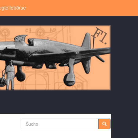
ugteilebörse
Suche