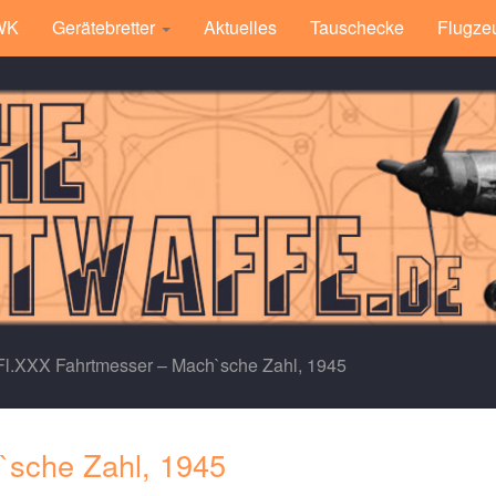
 WK
Gerätebretter
Aktuelles
Tauschecke
Flugze
Fl.XXX Fahrtmesser – Mach`sche Zahl, 1945
`sche Zahl, 1945