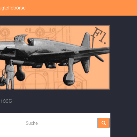
ugteilebörse
1.133C
Suche