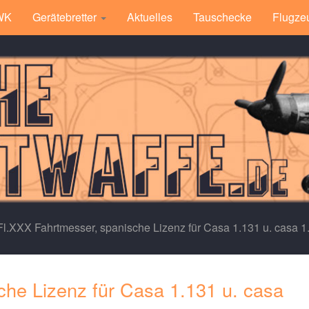
 WK
Gerätebretter
Aktuelles
Tauschecke
Flugze
Fl.XXX Fahrtmesser, spanische Lizenz für Casa 1.131 u. casa 
che Lizenz für Casa 1.131 u. casa