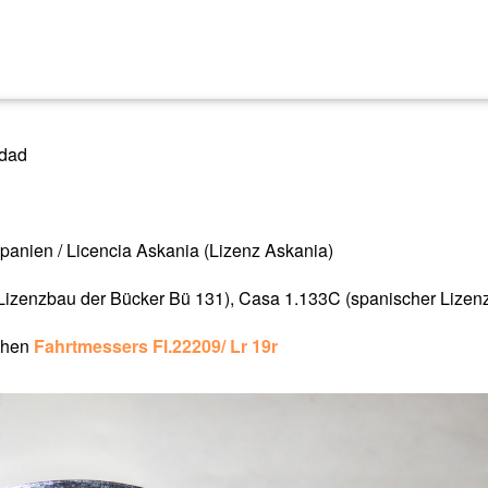
idad
panien / Licencia Askania (Lizenz Askania)
 Lizenzbau der Bücker Bü 131), Casa 1.133C (spanischer Lizen
chen
Fahrtmessers Fl.22209/ Lr 19r