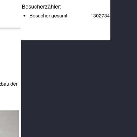
Besucherzähler:
Besucher gesamt:
1302734
zbau der