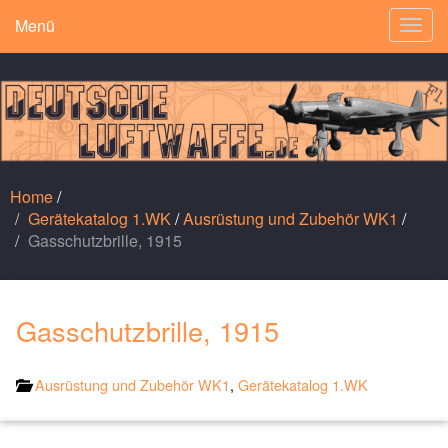
Menü
Togg
navig
Home
/
Gerätekatalog 1.WK
/
Ausrüstung und Zubehör WK1
/
Gasschutzbrille, 1915
Gasschutzbrille, 1915
Ausrüstung und Zubehör WK1
,
Gerätekatalog 1.WK