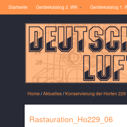
Startseite
Gerätekatalog 2. WK
Gerätekatalog 1.
Home
/
Aktuelles
/
Konservierung der Horten 229
Rastauration_Ho229_06