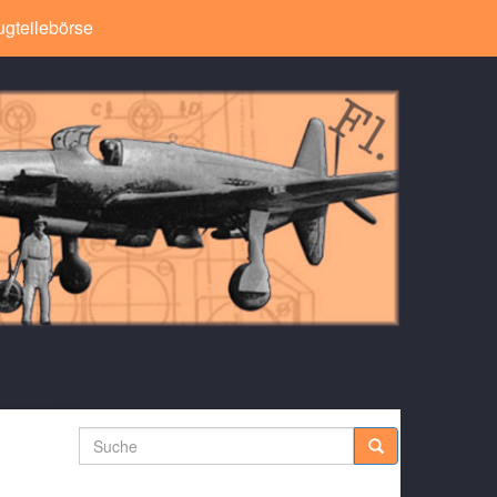
ugteilebörse
Suche