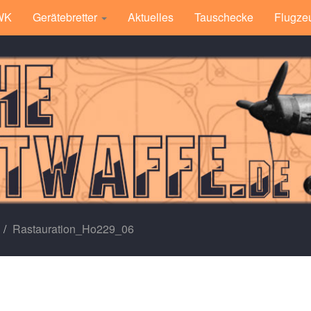
 WK
Gerätebretter
Aktuelles
Tauschecke
Flugze
Rastauration_Ho229_06