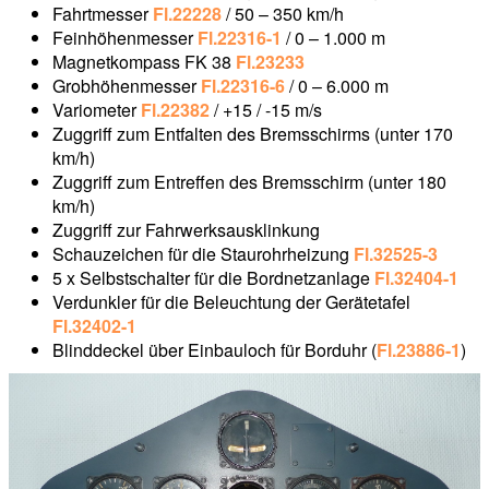
Fahrtmesser
Fl.22228
/ 50 – 350 km/h
Feinhöhenmesser
Fl.22316-1
/ 0 – 1.000 m
Magnetkompass FK 38
Fl.23233
Grobhöhenmesser
Fl.22316-6
/ 0 – 6.000 m
Variometer
Fl.22382
/ +15 / -15 m/s
Zuggriff zum Entfalten des Bremsschirms (unter 170
km/h)
Zuggriff zum Entreffen des Bremsschirm (unter 180
km/h)
Zuggriff zur Fahrwerksausklinkung
Schauzeichen für die Staurohrheizung
Fl.32525-3
5 x Selbstschalter für die Bordnetzanlage
Fl.32404-1
Verdunkler für die Beleuchtung der Gerätetafel
Fl.32402-1
Blinddeckel über Einbauloch für Borduhr (
Fl.23886-1
)