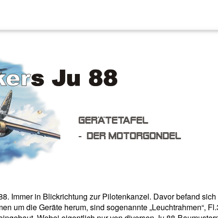
88. Immer in Blickrichtung zur Pilotenkanzel. Davor befand sich
men um die Geräte herum, sind sogenannte „Leuchtrahmen“, Fl
eingebaut. Wobei eigentlich nur von diversen Ju 88-Baumuster