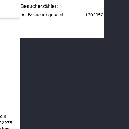
Besucherzähler:
Besucher gesamt:
1302052
 ein
.32275,
n her