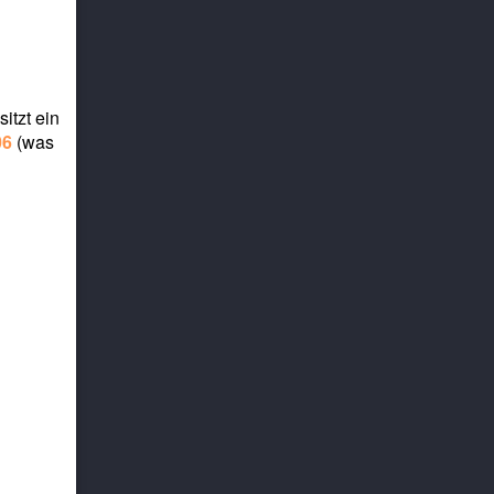
itzt ein
06
(was