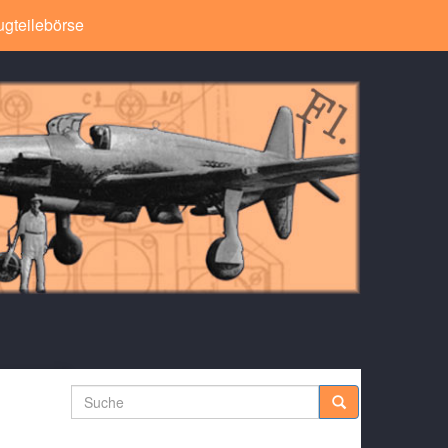
ugteilebörse
Suche