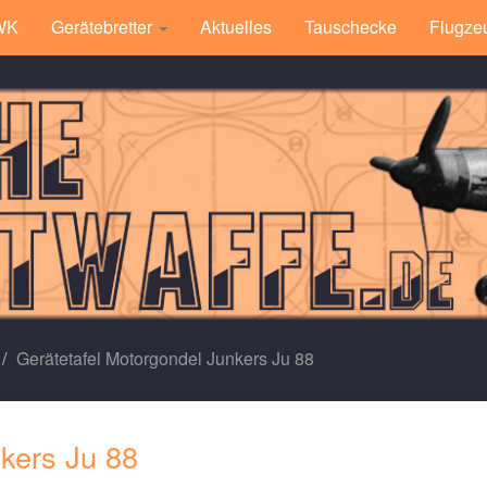
 WK
Gerätebretter
Aktuelles
Tauschecke
Flugze
Gerätetafel Motorgondel Junkers Ju 88
kers Ju 88