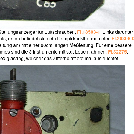
Stellungsanzeiger für Luftschrauben,
Fl.18503-1
.
Links darunter s
hts, unten befindet sich ein Dampfdruckthermometer,
Fl.20308-
leitung an) mit einer 60cm langen Meßleitung. Für eine bessere
umes sind die 3 Instrumente mit s.g. Leuchtrahmen,
Fl.32275
,
xiglasring, welcher das Ziffernblatt optimal ausleuchtet.