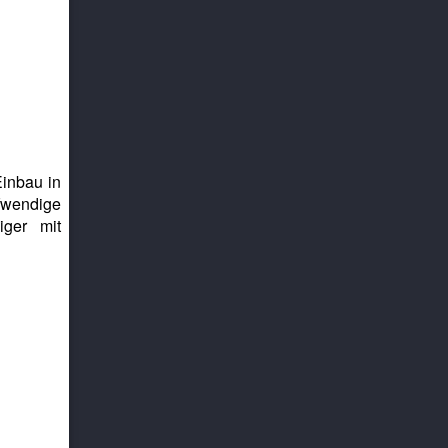
Einbau in
fwendige
iger mit