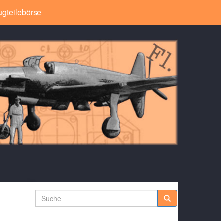
ugteilebörse
Suche