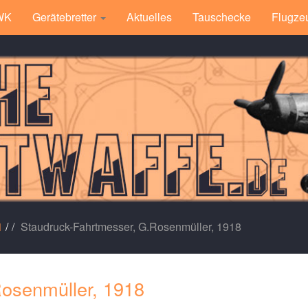
 WK
Gerätebretter
Aktuelles
Tauschecke
Flugze
1
/
Staudruck-Fahrtmesser, G.Rosenmüller, 1918
osenmüller, 1918