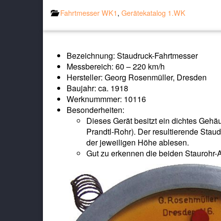
Fahrtmesser WK1
,
Gerätekatalog 1.WK
Bezeichnung: Staudruck-Fahrtmesser
Messbereich: 60 – 220 km/h
Hersteller: Georg Rosenmüller, Dresden
Baujahr: ca. 1918
Werknummmer: 10116
Besonderheiten:
Dieses Gerät besitzt ein dichtes Gehä
Prandtl-Rohr). Der resultierende Stau
der jeweiligen Höhe ablesen.
Gut zu erkennen die beiden Staurohr-