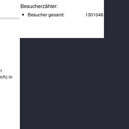
Besucherzähler:
Besucher gesamt:
1301046
m
/h) in