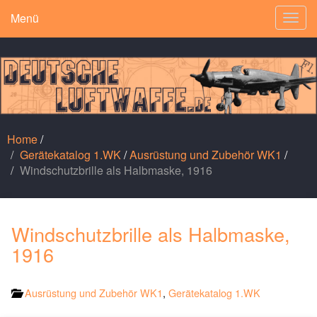
Menü
Togg
navig
Home
/
Gerätekatalog 1.WK
/
Ausrüstung und Zubehör WK1
/
Windschutzbrille als Halbmaske, 1916
Windschutzbrille als Halbmaske,
1916
Ausrüstung und Zubehör WK1
,
Gerätekatalog 1.WK