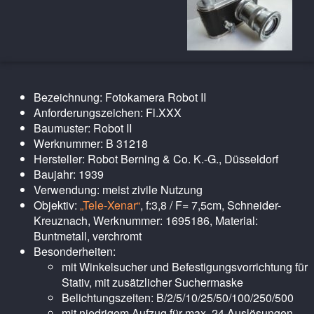
Bezeichnung: Fotokamera Robot II
Anforderungszeichen: Fl.XXX
Baumuster: Robot II
Werknummer: B 31218
Hersteller: Robot Berning & Co. K.-G., Düsseldorf
Baujahr: 1939
Verwendung: meist zivile Nutzung
Objektiv:
„Tele-Xenar“
, f:3,8 / F= 7,5cm, Schneider-
Kreuznach, Werknummer: 1695186, Material:
Buntmetall, verchromt
Besonderheiten:
mit Winkelsucher und Befestigungsvorrichtung für
Stativ, mit zusätzlicher Suchermaske
Belichtungszeiten: B/2/5/10/25/50/100/250/500
mit niedrigem Aufzug für max. 24 Auslösungen