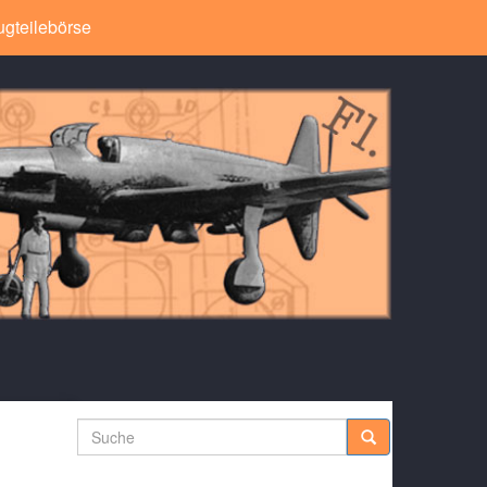
ugteilebörse
Suche