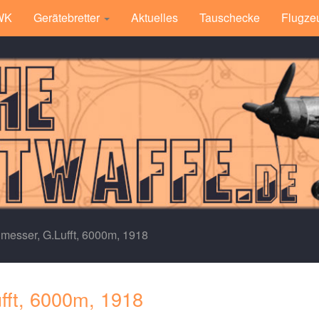
 WK
Gerätebretter
Aktuelles
Tauschecke
Flugze
esser, G.Lufft, 6000m, 1918
ft, 6000m, 1918