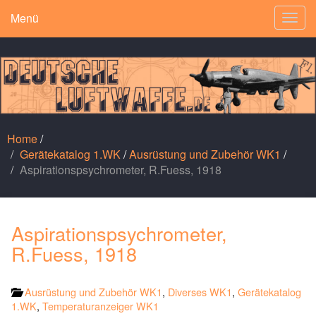
Menü
Togg
navig
Home
/
Gerätekatalog 1.WK
/
Ausrüstung und Zubehör WK1
/
Aspirationspsychrometer, R.Fuess, 1918
Aspirationspsychrometer,
R.Fuess, 1918
Ausrüstung und Zubehör WK1
,
Diverses WK1
,
Gerätekatalog
1.WK
,
Temperaturanzeiger WK1