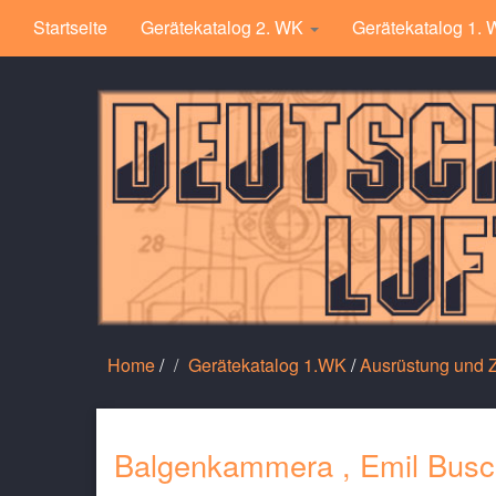
Startseite
Gerätekatalog 2. WK
Gerätekatalog 1.
Home
/
Gerätekatalog 1.WK
/
Ausrüstung und
Balgenkammera , Emil Busc