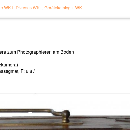
te WK1
,
Diverses WK1
,
Gerätekatalog 1.WK
mera zum Photographieren am Boden
ekamera)
stigmat, F: 6,8 /