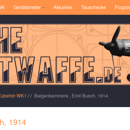
 WK
Gerätebretter
Aktuelles
Tauschecke
Flugze
 Zubehör WK1
/
Balgenkammera , Emil Busch, 1914
h, 1914