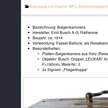
Ausrüstung und Zubehör WK1
,
Beobachtungsgerä
Bezeichnung: Balgenkammera
Hersteller: Emil Busch A-G, Rathenow
Baujahr: ca. 1914
Verwendung: Fessel-Ballone, als Reiseka
Besonderheiten:
Platten-Balgenkamera aus Holz (Reis
Objektiv: Busch- Doppel „LEUKAR“ Ana
F=190mm, Werk-Nr.: 3
2x Signiert: „Fliegertruppe“