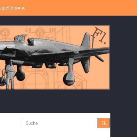
ugteilebörse
Suche