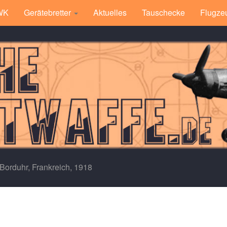
 WK
Gerätebretter
Aktuelles
Tauschecke
Flugze
Borduhr, Frankreich, 1918