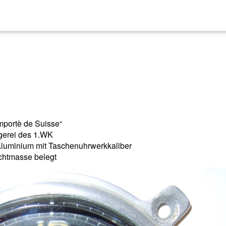
„Importè de Suisse“
egerei des 1.WK
luminium mit Taschenuhrwerkkaliber
chtmasse belegt