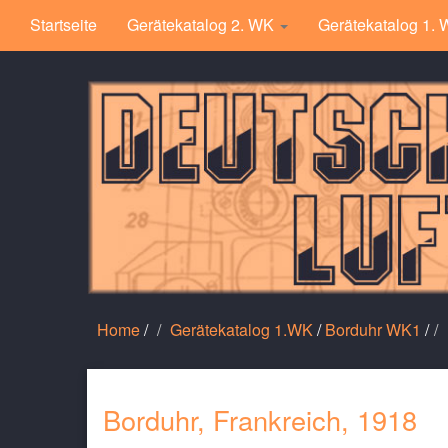
Startseite
Gerätekatalog 2. WK
Gerätekatalog 1.
Home
/
Gerätekatalog 1.WK
/
Borduhr WK1
/
Borduhr, Frankreich, 1918