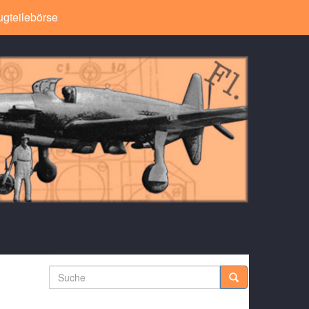
ugteilebörse
Suche