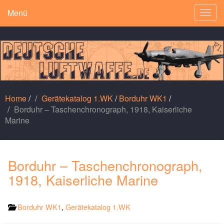
Menü
Togg
navig
Home
/
Gerätekatalog 1.WK
/
Borduhr WK1
/
Borduhr – Taschenchronograph, 1918, Kaiserliche
Marine
Borduhr – Taschenchronograph,
1918, Kaiserliche Marine
Borduhr WK1
,
Gerätekatalog 1.WK