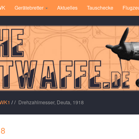
 WK
Gerätebretter
Aktuelles
Tauschecke
Flugze
 WK1
/
Drehzahlmesser, Deuta, 1918
18