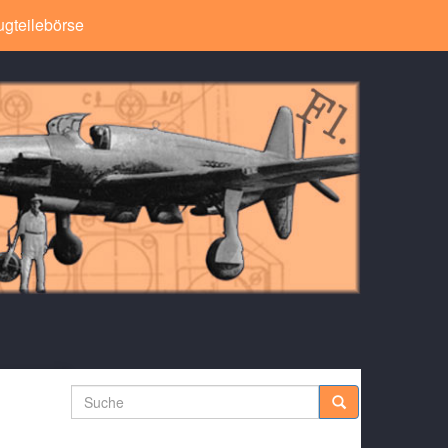
ugteilebörse
Suche