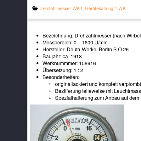
Drehzahlmesser WK1
,
Gerätekatalog 1.WK
Bezeichnung: Drehzahlmesser (nach Wirbel
Messbereich: 0 – 1600 U/min
Hersteller: Deuta-Werke, Berlin S.O.26
Baujahr: ca. 1918
Werknummmer: 108916
Übersetzung: 1 : 2
Besonderheiten:
originallackiert und komplett verplombt
Bezifferung teileweise mit Leuchtmass
Spezialhalterung zum Anbau auf dem