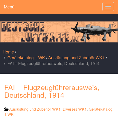
Menü
Togg
navig
Home
/
Gerätekatalog 1.WK
/
Ausrüstung und Zubehör WK1
/
FAI – Flugzeugführerausweis, Deutschland, 1914
FAI – Flugzeugführerausweis,
Deutschland, 1914
Ausrüstung und Zubehör WK1
,
Diverses WK1
,
Gerätekatalog
1.WK