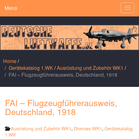
Menü
Togg
navig
Home
/
Gerätekatalog 1.WK
/
Ausrüstung und Zubehör WK1
/
FAI – Flugzeugführerausweis, Deutschland, 1918
FAI – Flugzeugführerausweis,
Deutschland, 1918
Ausrüstung und Zubehör WK1
,
Diverses WK1
,
Gerätekatalog
1.WK