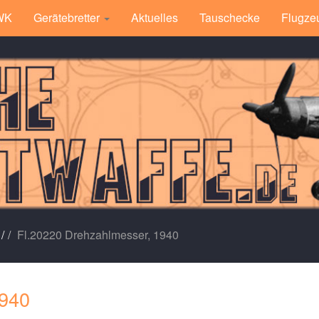
 WK
Gerätebretter
Aktuelles
Tauschecke
Flugze
/
Fl.20220 Drehzahlmesser, 1940
1940