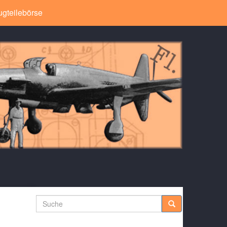
ugteilebörse
Suche