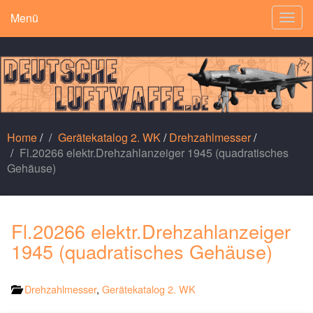
Menü
Togg
navig
Home
/
Gerätekatalog 2. WK
/
Drehzahlmesser
/
Fl.20266 elektr.Drehzahlanzeiger 1945 (quadratisches
Gehäuse)
Fl.20266 elektr.Drehzahlanzeiger
1945 (quadratisches Gehäuse)
Drehzahlmesser
,
Gerätekatalog 2. WK