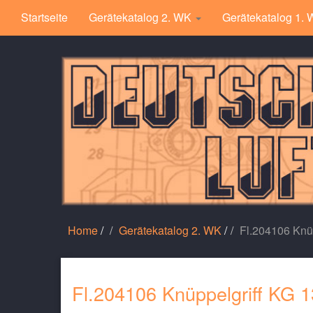
Startseite
Gerätekatalog 2. WK
Gerätekatalog 1.
Home
/
Gerätekatalog 2. WK
/
Fl.204106 Knüp
Fl.204106 Knüppelgriff KG 