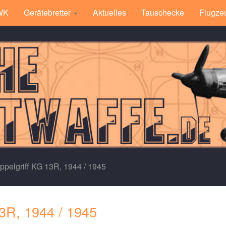
 WK
Gerätebretter
Aktuelles
Tauschecke
Flugze
pelgriff KG 13R, 1944 / 1945
13R, 1944 / 1945