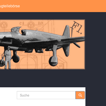
ugteilebörse
Suche