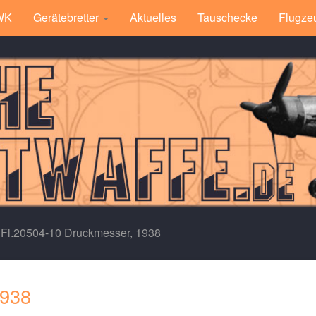
 WK
Gerätebretter
Aktuelles
Tauschecke
Flugze
Fl.20504-10 Druckmesser, 1938
1938