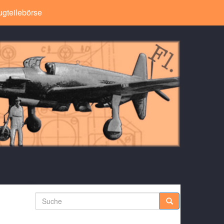
ugteilebörse
Suche