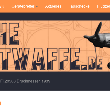
 WK
Gerätebretter
Aktuelles
Tauschecke
Flugze
Fl.20506 Druckmesser, 1939
9