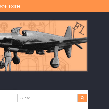
ugteilebörse
Suche