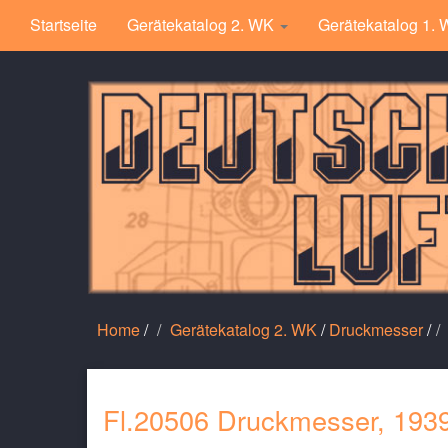
Startseite
Gerätekatalog 2. WK
Gerätekatalog 1.
Home
/
Gerätekatalog 2. WK
/
Druckmesser
/
Fl.20506 Druckmesser, 193