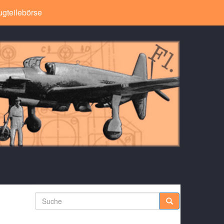
ugteilebörse
Suche