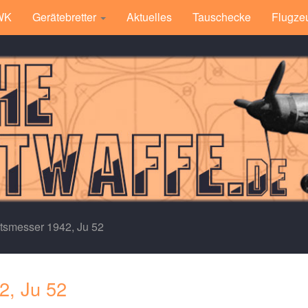
 WK
Gerätebretter
Aktuelles
Tauschecke
Flugze
atsmesser 1942, Ju 52
2, Ju 52