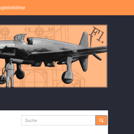
ugteilebörse
Suche