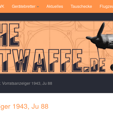
 WK
Gerätebretter
Aktuelles
Tauschecke
Flugze
r. Vorratsanzeiger 1943, Ju 88
iger 1943, Ju 88