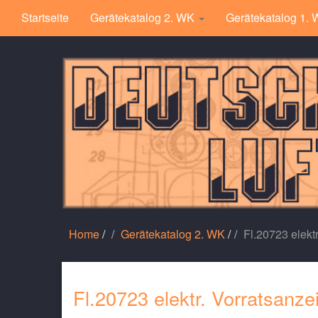
Startseite
Gerätekatalog 2. WK
Gerätekatalog 1.
Home
/
Gerätekatalog 2. WK
/
Fl.20723 elekt
Fl.20723 elektr. Vorratsanz