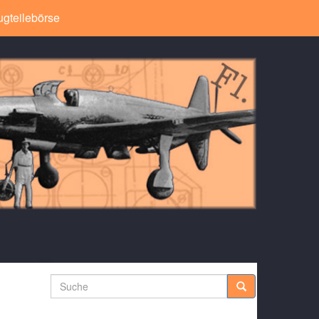
ugteilebörse
Suche