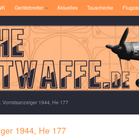
 WK
Gerätebretter
Aktuelles
Tauschecke
Flugze
r. Vorratsanzeiger 1944, He 177
eiger 1944, He 177