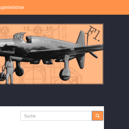
ugteilebörse
Suche